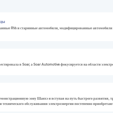
оды
нные RVs и старинные автомобили, модифицированные автомобили 
вестировала в Soar, а Soar Automotive фокусируется на области элек
емонстрационную зону Шанхэ и вступая на путь быстрого развития, 
и технического обслуживания электроэнергии постепенно приобретают