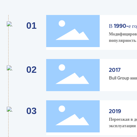
01
В 1990-е г
Модифицирова
популярность
02
2017
Bull Group ин
03
2019
Переезжая в д
эксплуатации 