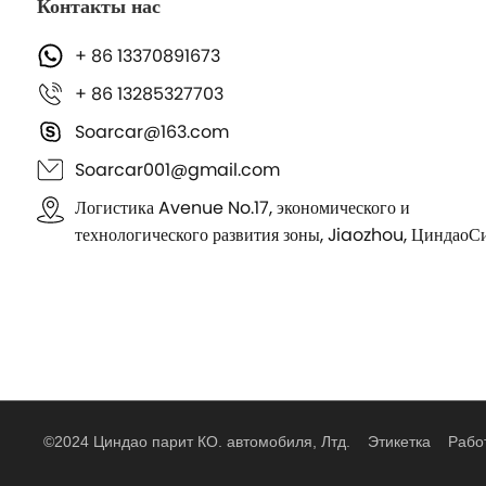
Контакты нас
+ 86 13370891673
+ 86 13285327703
Soarcar@163.com
Soarcar001@gmail.com
Логистика Avenue No.17, экономического и
технологического развития зоны, Jiaozhou, ЦиндаоС
©2024 Циндао парит КО. автомобиля, Лтд.
Этикетка
Рабо