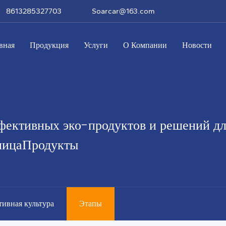
8613285327703
Soarcar@163.com
вная
Продукция
Услуги
О Компании
Новости
фективных эко-продуктов и решений д
аницаПродукты
ивная культура
Этапы