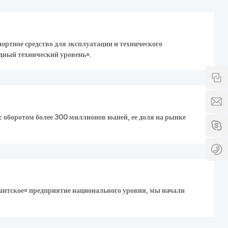
ортное средство для эксплуатации и технического
ный технический уровень».
К
S
оборотом более 300 миллионов юаней, ее доля на рынке
S
0
гантское» предприятие национального уровня, мы начали