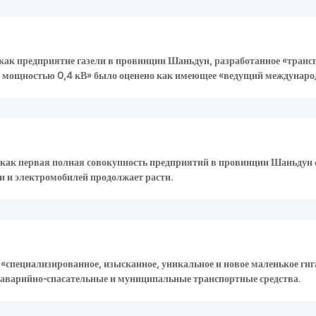
ак предприятие газели в провинции Шаньдун, разработанное «трансп
 мощностью 0,4 кВ» было оценено как имеющее «ведущий международ
ак первая полная совокупность предприятий в провинции Шаньдун с 
 и электромобилей продолжает расти.
«специализированное, изысканное, уникальное и новое маленькое ги
аварийно-спасательные и муниципальные транспортные средства.