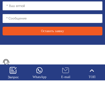
Оставить заявку
Контакты нас
Запрос
WhatsApp
E-mail
ТОП
+ 86 13370891673
+ 86 13285327703
Soarcar@163.com