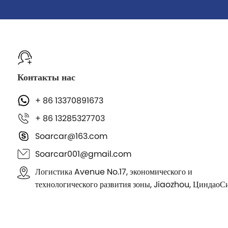
Контакты нас
+ 86 13370891673
+ 86 13285327703
Soarcar@163.com
Soarcar001@gmail.com
Логистика Avenue No.17, экономического и
технологического развития зоны, Jiaozhou, ЦиндаоС