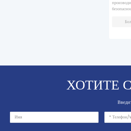
производи
безопасно
Бо
ХОТИТЕ 
Введит