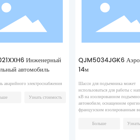
21XXH6 Инженерный
QJM5034JGK6 Аэро
ельный автомобиль
14м
ь аварийного электроснабжения
Шасси для подъемника может
использоваться для работы с на
кВ на изолированном подъемн
льше
Узнать стоимость
автомобиле, оснащенном ориги
французским изолированным ве
Больше
Узнать