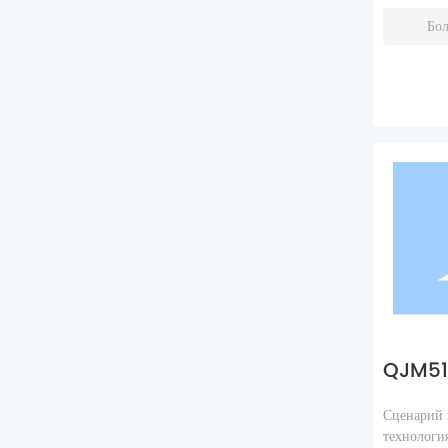
Бо
QJM51
Сценарий 
технологи