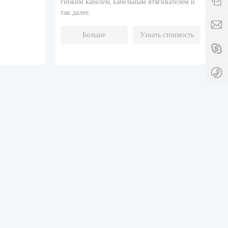
гибким кабелем, кабельным втягивателем и
К
так далее.
S
Больше
Узнать стоимость
S
0