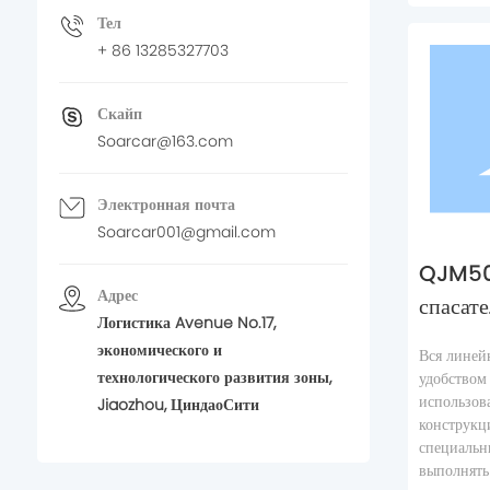
Тел
+ 86 13285327703
Скайп
Soarcar@163.com
Электронная почта
Soarcar001@gmail.com
QJM50
Адрес
спасат
Логистика Avenue No.17,
экономического и
Вся линей
технологического развития зоны,
удобством 
использов
Jiaozhou, ЦиндаоСити
конструкц
специальн
выполнять 