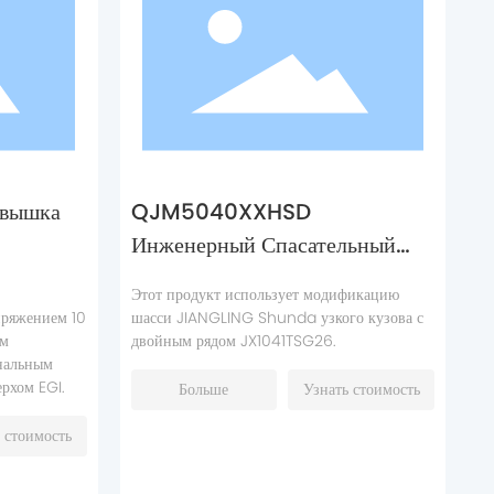
вышка
QJM5040XXHSD
Инженерный Спасательный
Автомобиль
Этот продукт использует модификацию
пряжением 10
шасси JIANGLING Shunda узкого кузова с
ом
двойным рядом JX1041TSG26.
нальным
рхом EGI.
Больше
Узнать стоимость
 стоимость