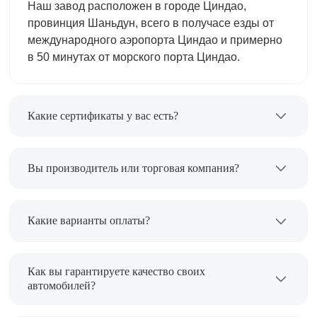
Наш завод расположен в городе Циндао,
провинция Шаньдун, всего в получасе езды от
международного аэропорта Циндао и примерно
в 50 минутах от морского порта Циндао.
Какие сертификаты у вас есть?
Мы WMI, сертифицированные по стандарту ISO
9001.
Вы производитель или торговая компания?
Мы в основном занимаемся исследованием и
разработкой, производством и продажей
Какие варианты оплаты?
специальных автомобилей, и наши
производственные и торговые команды имеют
Обычно требуется 30% предоплата, 70% остатка
более 20 лет опыта.
должно быть оплачено до отгрузки. Также может
Как вы гарантируете качество своих
быть принят 100% безотзывный аккредитив при
автомобилей?
предъявлении на условиях, которые мы
У нас есть богатый опыт работы с OEM для