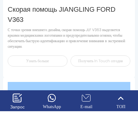
Скорая помощь JIANGLING FORD
V363
С точки зрения внешнего дизайна, скорая помощь JLF V363 выделяется
яркими медицинскими логотипами и предупредительными огнями, чтобы
обеспечить быструю идентификацию и привлечение внимания в экстренной
Узнать больше
Получить ln Touch сегодня
Запрос
WhatsApp
E-mail
ТОП