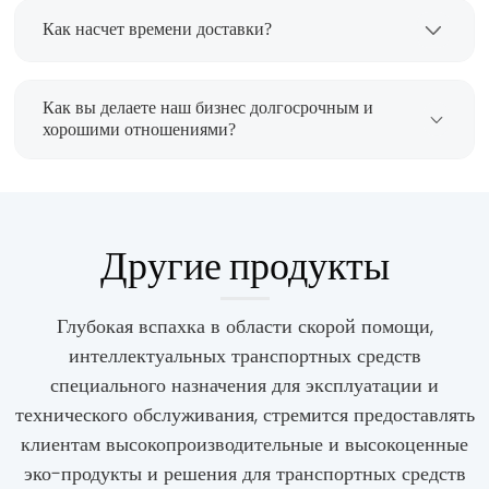
согласовали. Мы отправим клиенту подробные
отечественных и зарубежных торговых
фотографии и видео для загрузки контейнера и
Как насчет времени доставки?
компаний. У нас имеется стандартная
советы по отгрузке.
производственная линия с опытными
Мы можем доставить немедленно, если вам
инженерами и механиками. Все продукты
нужен стандартный шасси. Обычно 15-30 дней
Как вы делаете наш бизнес долгосрочным и
соответствуют стандарту качества ISO 9000.
после получения депозита для индивидуальных
хорошими отношениями?
автомобилей.
Мы поддерживаем хорошее качество и
конкурентоспособные цены, чтобы наши
клиенты могли получать выгоду; Мы уважаем
Другие продукты
каждого клиента как нашего друга и искренне
ведем бизнес и дружим с ними, независимо от
того, откуда они пришли.
Глубокая вспахка в области скорой помощи,
интеллектуальных транспортных средств
специального назначения для эксплуатации и
технического обслуживания, стремится предоставлять
клиентам высокопроизводительные и высокоценные
эко-продукты и решения для транспортных средств