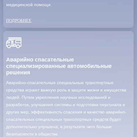
медицинской помощи.
ПОДРОБНЕЕ
Аварийно спасательные
специализированные автомобильные
решения
Аварийно-спасательные специальные транспортные
средства играют важную роль в защите жизни и имущества
людей. Путем укрепления научных исследований и
разработок, улучшения системы и подготовки персонала и
других мер, эффективность спасения и качество аварийно-
спасательных специальных транспортных средств будет
дополнительно улучшена, в результате чего больше
безопасности в обществе.