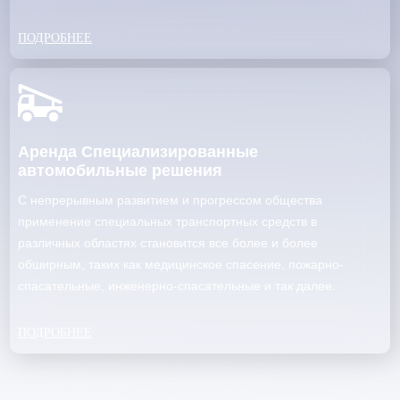
ПОДРОБНЕЕ
Аренда Специализированные
автомобильные решения
С непрерывным развитием и прогрессом общества
применение специальных транспортных средств в
различных областях становится все более и более
обширным, таких как медицинское спасение, пожарно-
спасательные, инженерно-спасательные и так далее.
ПОДРОБНЕЕ